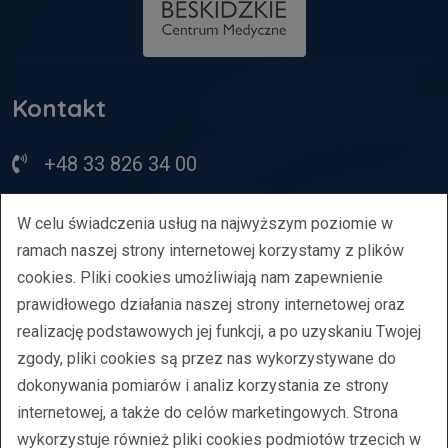
Kontakt
+48 33 826 34 00
bcm@bcm.bielsko.pl
W celu świadczenia usług na najwyższym poziomie w
ramach naszej strony internetowej korzystamy z plików
ul. Młodzieżowa 21, Bielsko-Biała
cookies. Pliki cookies umożliwiają nam zapewnienie
prawidłowego działania naszej strony internetowej oraz
Regulamin
realizację podstawowych jej funkcji, a po uzyskaniu Twojej
Oświadczenie o dostępności
zgody, pliki cookies są przez nas wykorzystywane do
Polityka prywatności
dokonywania pomiarów i analiz korzystania ze strony
internetowej, a także do celów marketingowych. Strona
wykorzystuje również pliki cookies podmiotów trzecich w