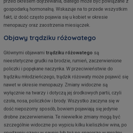
przed okresem dojrzewania, dlatego może być powiązane z
gospodarką hormonalną. Wskazuje na to przede wszystkim
fakt, iż dość często pojawia się u kobiet w okresie
menopauzy oraz zaostrzenia miesiączek.
Objawy trądziku różowatego
Głównymi objawami
trądziku różowatego
są
nieestetyczne grudki na brodzie, rumień, zaczerwienione
policzki i popękane naczynka. W przeciwieństwie do
trądziku młodzieńczego, trądzik różowaty może pojawić się
nawet w okresie menopauzy. Zmiany widoczne są
wyłącznie na twarzy i dotyczą jej środkowych partii, czyli
czoła, nosa, policzków i brody. Wszystko zaczyna się w
dość niepozorny sposób, bowiem pojawiają się jedynie
drobne zaczerwienienia. Te niewielkie zmiany mogą być
szczególnie widoczne po wypiciu kilku kieliszków wina, po
spędzeniu czasu w saunie lub też po spacerze w mroźny