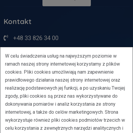
Kontakt
+48 33 826 34 00
bcm@bcm.bielsko.pl
W celu świadczenia usług na najwyższym poziomie w
ramach naszej strony internetowej korzystamy z plików
ul. Młodzieżowa 21, Bielsko-Biała
cookies. Pliki cookies umożliwiają nam zapewnienie
prawidłowego działania naszej strony internetowej oraz
Regulamin
realizację podstawowych jej funkcji, a po uzyskaniu Twojej
Oświadczenie o dostępności
zgody, pliki cookies są przez nas wykorzystywane do
Polityka prywatności
dokonywania pomiarów i analiz korzystania ze strony
internetowej, a także do celów marketingowych. Strona
wykorzystuje również pliki cookies podmiotów trzecich w
O nas
celu korzystania z zewnętrznych narzędzi analitycznych i