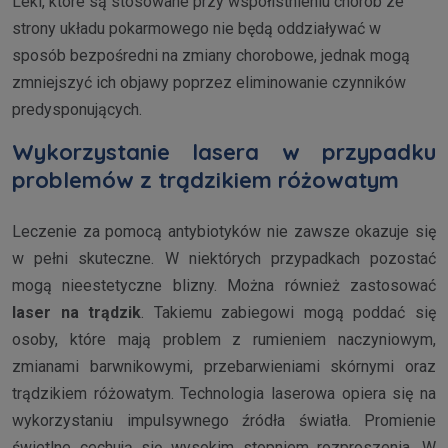
Leki, które są stosowane przy współistnieniu chorób ze
strony układu pokarmowego nie będą oddziaływać w
sposób bezpośredni na zmiany chorobowe, jednak mogą
zmniejszyć ich objawy poprzez eliminowanie czynników
predysponujących.
Wykorzystanie lasera w przypadku
problemów z trądzikiem różowatym
Leczenie za pomocą antybiotyków nie zawsze okazuje się
w pełni skuteczne. W niektórych przypadkach pozostać
mogą nieestetyczne blizny. Można również zastosować
laser na trądzik
. Takiemu zabiegowi mogą poddać się
osoby, które mają problem z rumieniem naczyniowym,
zmianami barwnikowymi, przebarwieniami skórnymi oraz
trądzikiem różowatym. Technologia laserowa opiera się na
wykorzystaniu impulsywnego źródła światła. Promienie
świetlne cechują się wysokim stopniem rozproszenia. W