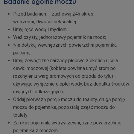
Badanie ogólne moczu
Przed badaniem - zachowaj 24h okres
wstrzemięźliwości seksualnej.
Umyj ręce wodą i mydłem;
Weź czysty, jednorazowy pojemnik na mocz;
Nie dotykaj wewnętrznych powierzchni pojemnika
palcami;
Umyj zewnętrzne narządy płciowe z okolicą ujścia
cewki moczowej (kobieta powinna umyć srom po
rozchyleniu warg sromowych od przodu do tyłu) -
używając wyłącznie ciepłej wody, bez dodatku środków
myjących, odkażających;
Oddaj pierwszą porcję moczu do toalety, drugą porcję
moczu do pojemnika, pozostałą część moczu do
toalety;
Zamknij pojemnik, wytrzyj zewnętrzne powierzchnie
pojemnika z moczem;