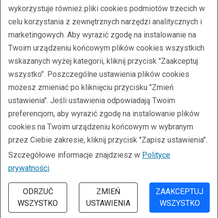
wykorzystuje również pliki cookies podmiotów trzecich w
O nas
celu korzystania z zewnętrznych narzędzi analitycznych i
marketingowych. Aby wyrazić zgodę na instalowanie na
NIP 547-176-16-75; REGON 070867859
Twoim urządzeniu końcowym plików cookies wszystkich
Sąd Rejonowy w Bielsku-Białej
wskazanych wyżej kategorii, kliknij przycisk "Zaakceptuj
VIII Wydział Gospodarczy Krajowego
wszystko". Poszczególne ustawienia plików cookies
Rejestru Sądowego, nr KRS 0000021010
możesz zmieniać po kliknięciu przycisku "Zmień
ustawienia". Jeśli ustawienia odpowiadają Twoim
Kapitał zakładowy 1 000 000,00 zł
preferencjom, aby wyrazić zgodę na instalowanie plików
Inspektor Ochrony Danych:
cookies na Twoim urządzeniu końcowym w wybranym
Barbara Sośnicka-Pawińska
przez Ciebie zakresie, kliknij przycisk "Zapisz ustawienia".
inspektor@bcm.bielsko.pl
Szczegółowe informacje znajdziesz w
Polityce
prywatności
.
ODRZUĆ
ZMIEŃ
ZAAKCEPTUJ
2026 Beskidzkie Centrum Medyczne
WSZYSTKO
USTAWIENIA
WSZYSTKO
Wykonanie strony:
Pokaż