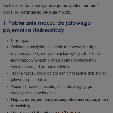
Do badania mocz oddaj
mocz po nocy lub minimum 4
godz. od ostatniego oddania
moczu.
1. Pobieranie moczu do jałowego
pojemnika (kubeczka):
Umyj ręce;
Dokładnie umyj okolice cewki moczowej wodą z
mydłem, spłukaj, nie wycieraj lub wytrzyj delikatnie
jednorazowym ręcznikiem (kobieta powinna myć i
wycierać się „od przodu do tyłu”);
Trochę moczu oddaj do toalety, a następnie dopiero do
jałowego pojemnika;
Pojemnik szczelnie zakręć, nie dotykając jego
wewnętrznej powierzchni;
Napisz na pojemniku godzinę oddania moczu, imię i
nazwisko;
Dostarcz do Laboratorium
do 2 godzin.