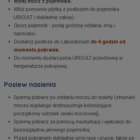
Wylej mocz z pojemnika
;
Włóż ponownie płytkę z podłożem do pojemnika
URICULT i dokładnie zakręć;
Opisz pojemnik - podaj godzinę oddania, imię i
nazwisko;
Dostarcz podłoże do Laboratorium
do 4 godzin od
momentu pobrania
;
Do momentu dostarczenia URICULT przechowuj w
temperaturze pokojowej.
Posiew nasienia
Spermę pobierz po oddaniu moczu do toalety (strumień
moczu wypłukuje drobnoustroje kolonizujące
początkowy odcinek cewki moczowej);
Spermę pobierz za pomocą masturbacji i ejakulacji do
bezwzględnie jałowego pojemnika;
Przed pobraniem dokładnie umyj ręce i prącie, także po