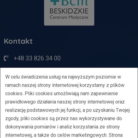
Kontakt
+48 33 826 34 00
bcm@bcm.bielsko.pl
W celu świadczenia usług na najwyższym poziomie w
ramach naszej strony internetowej korzystamy z plików
ul. Młodzieżowa 21, Bielsko-Biała
cookies. Pliki cookies umożliwiają nam zapewnienie
prawidłowego działania naszej strony internetowej oraz
Regulamin
realizację podstawowych jej funkcji, a po uzyskaniu Twojej
Oświadczenie o dostępności
zgody, pliki cookies są przez nas wykorzystywane do
Polityka prywatności
dokonywania pomiarów i analiz korzystania ze strony
internetowej, a także do celów marketingowych. Strona