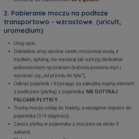
2. Pobieranie moczu na podłoże
transportowo - wzrostowe (uricult,
uromedium)
Umyj ręce;
Dokładnie umyj okolice cewki moczowej wodą z
mydłem, spłukaj, nie wycieraj lub wytrzyj delikatnie
jednorazowym ręcznikiem (kobieta powinna myć i
wycierać się „od przodu do tyłu”);
Odkręć pojemnik i trzymając za zakrętkę wyjmij element
z podłożem (płytkę) z pojemnika.
NIE DOTYKAJ
PALCAMI PŁYTKI !!
;
Trochę moczu oddaj do toalety, a następnie dopiero do
pojemnika (3/4 objętości);
Zanurz płytkę w pojemniku z moczem na około 5
sekund;